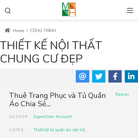
Home
/
CÔNG TRÌNH
THIẾT KẾ NỘI THẤT
CHUNG CƯ ĐẸP
Thuê Trang Phục và Tủ Quần
Retrun
Áo Chia Sẻ...
SuperUser Account
AUTHOR
Thiết kế tủ quần áo căn hộ
CATEGORIES